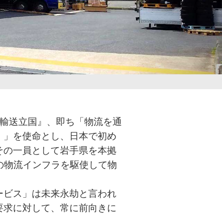
『輸送立国』、即ち「物流を通
。」を使命とし、日本で初め
その一員として岩手県を本拠
の物流インフラを駆使して物
ービス」は未来永劫と言われ
要求に対して、常に前向きに