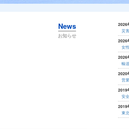
の方はこちらへ
News
202
災
お知らせ
202
女性
202
輸
202
営
201
安
201
東